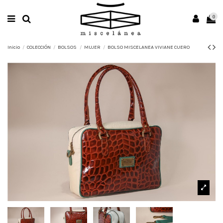
0
Inicio
COLECCIÓN
BOLSOS
MUJER
BOLSO MISCELANEA VIVIANE CUERO