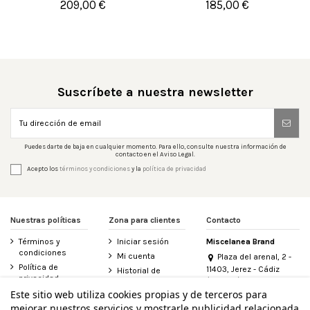
209,00 €
185,00 €


Añadir al carrito
Añadir al carrito
Suscríbete a nuestra newsletter
Puedes darte de baja en cualquier momento. Para ello, consulte nuestra información de
contacto en el Aviso Legal.
Acepto los
términos y condiciones
y la
política de privacidad
Nuestras políticas
Zona para clientes
Contacto
Términos y
Iniciar sesión
Miscelanea Brand
condiciones
Mi cuenta
Plaza del arenal, 2 -
Política de
11403, Jerez - Cádiz
Historial de
privacidad
(España)
pedidos
956 155 340
Este sitio web utiliza cookies propias y de terceros para
Aviso legal
Contacte con
mejorar nuestros servicios y mostrarle publicidad relacionada
Política de
nosotros