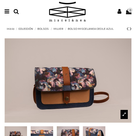
0
Inicio
COLECCIÓN
BOLSOS
MUJER
BOLSO MISCELANEA CECILE AZUL