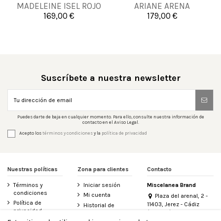
MADELEINE ISEL ROJO
ARIANE ARENA
VERDE
169,00 €
179,00 €


Añadir al carrito
Añadir al carrito
Suscríbete a nuestra newsletter
Puedes darte de baja en cualquier momento. Para ello, consulte nuestra información de
contacto en el Aviso Legal.
Acepto los
términos y condiciones
y la
política de privacidad
Nuestras políticas
Zona para clientes
Contacto
Términos y
Iniciar sesión
Miscelanea Brand
condiciones
Mi cuenta
Plaza del arenal, 2 -
Política de
11403, Jerez - Cádiz
Historial de
privacidad
(España)
pedidos
956 155 340