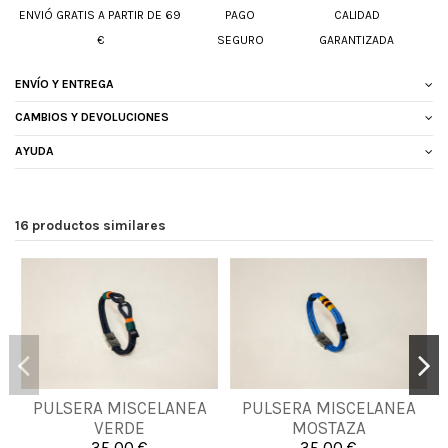
ENVIÓ GRATIS A PARTIR DE 69
PAGO
CALIDAD
€
SEGURO
GARANTIZADA
ENVÍO Y ENTREGA
CAMBIOS Y DEVOLUCIONES
AYUDA
16 productos similares
PULSERA MISCELANEA
PULSERA MISCELANEA
L
XL
M
L
XL
VERDE
MOSTAZA