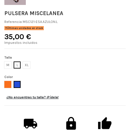
PULSERA MISCELANEA
Referencia
MSC121-ESA.AZULON.L
Últimas unidades en stock
35,00 €
Impuestos incluidos
Talla
M
L
XL
Color
NARANJA
AZULON
¿No encuentras tu talla? ¡Pídela!