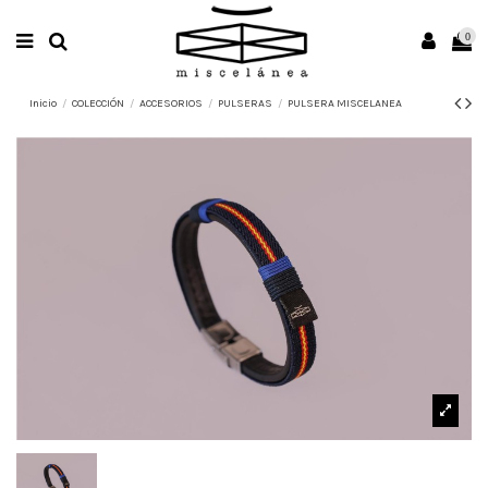
0
Inicio
COLECCIÓN
ACCESORIOS
PULSERAS
PULSERA MISCELANEA