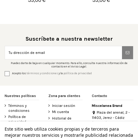
35,00 €
35,00 €


Añadir al carrito
Añadir al carrito
Suscríbete a nuestra newsletter
Puedes darte de baja en cualquier momento. Para ello, consulte nuestra información de
contacto en el Aviso Legal.
Acepto los
términos y condiciones
y la
política de privacidad
Nuestras políticas
Zona para clientes
Contacto
Términos y
Iniciar sesión
Miscelanea Brand
condiciones
Mi cuenta
Plaza del arenal, 2 -
Política de
11403, Jerez - Cádiz
Historial de
privacidad
(España)
pedidos
956 155 340
Este sitio web utiliza cookies propias y de terceros para
Aviso legal
Contacte con
mejorar nuestros servicios y mostrarle publicidad relacionada
Política de
nosotros