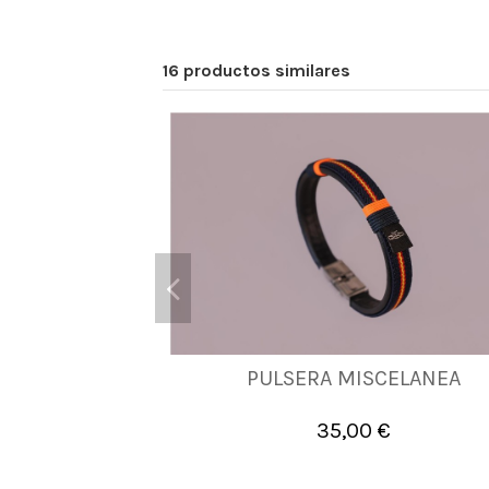
16 productos similares
PULSERA MISCELANEA
M
L
XL
35,00 €

Añadir al carrito