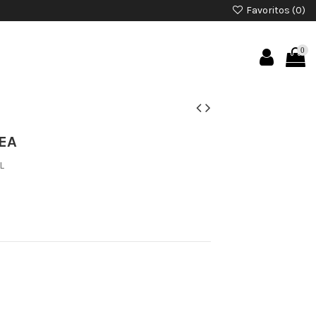
Favoritos (
0
)
0
EA
L