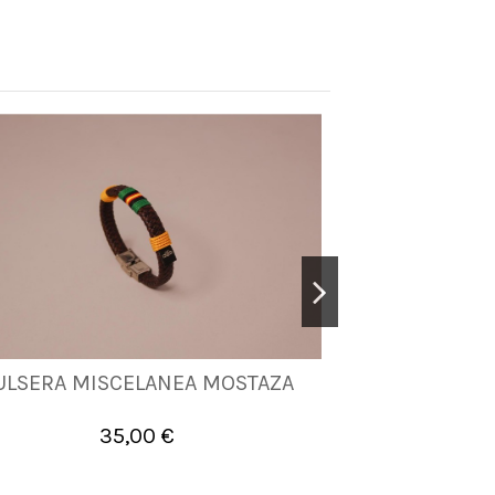
ULSERA MISCELANEA MOSTAZA
PULSERA M
M
35,00 €


Añadir al carrito
A