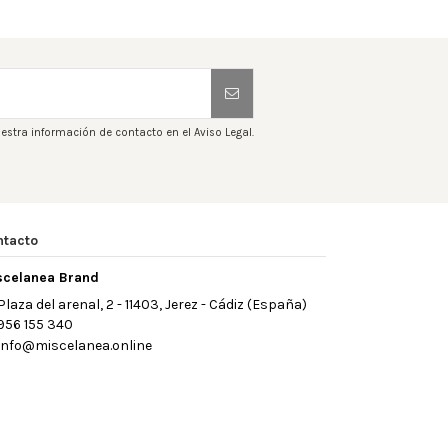
estra información de contacto en el Aviso Legal.
ntacto
scelanea Brand
Plaza del arenal, 2 - 11403, Jerez - Cádiz (España)
956 155 340
info@miscelanea.online