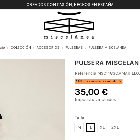
CREADOS CON PASIÓN, HECHOS EN ESPAÑA
icio
COLECCIÓN
ACCESORIOS
PULSERAS
PULSERA MISCELANEA
PULSERA MISCELAN
Referencia
MSC148SC.AMARILLO.
Últimas unidades en stock
35,00 €
Impuestos incluidos
Talla
M
L
XL
2XL