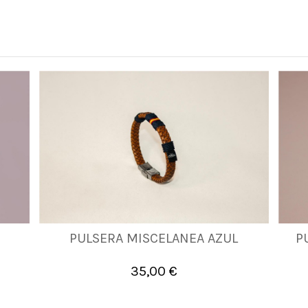
PULSERA MISCELANEA AZUL
P
XL
2XL
35,00 €

Añadir al carrito