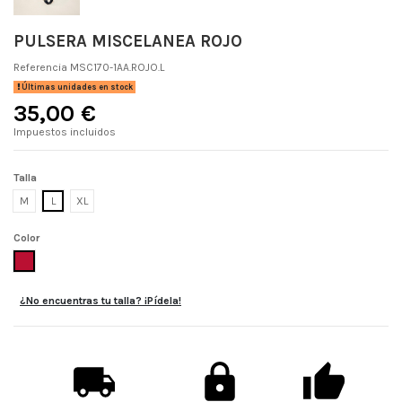
PULSERA MISCELANEA ROJO
Referencia
MSC170-1AA.ROJO.L
Últimas unidades en stock
35,00 €
Impuestos incluidos
Talla
M
L
XL
Color
ROJO
¿No encuentras tu talla? ¡Pídela!