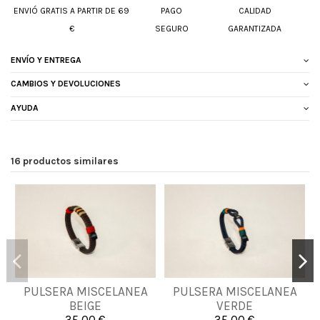
ENVIÓ GRATIS A PARTIR DE 69
PAGO
CALIDAD
€
SEGURO
GARANTIZADA
ENVÍO Y ENTREGA
CAMBIOS Y DEVOLUCIONES
AYUDA
16 productos similares
PULSERA MISCELANEA
PULSERA MISCELANEA
L
XL
2XL
L
XL
BEIGE
VERDE