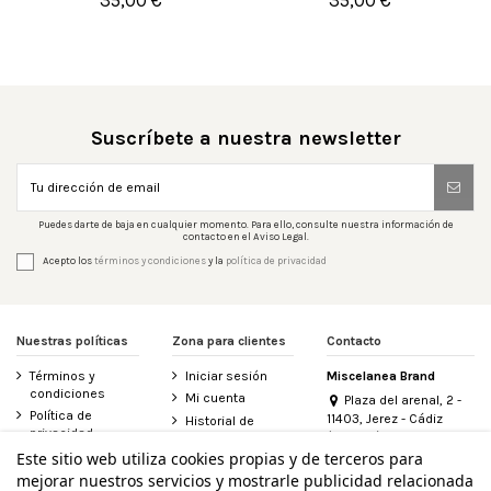
35,00 €
35,00 €


Añadir al carrito
Añadir al carrito
Suscríbete a nuestra newsletter
Puedes darte de baja en cualquier momento. Para ello, consulte nuestra información de
contacto en el Aviso Legal.
Acepto los
términos y condiciones
y la
política de privacidad
Nuestras políticas
Zona para clientes
Contacto
Términos y
Iniciar sesión
Miscelanea Brand
condiciones
Mi cuenta
Plaza del arenal, 2 -
Política de
11403, Jerez - Cádiz
Historial de
privacidad
(España)
pedidos
956 155 340
Este sitio web utiliza cookies propias y de terceros para
Aviso legal
Contacte con
mejorar nuestros servicios y mostrarle publicidad relacionada
Política de
nosotros