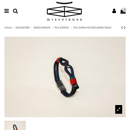
0
Inicio
COLECCIÓN
ACCESORIOS
PULSERAS
PULSERA MISCELANEA ROJO