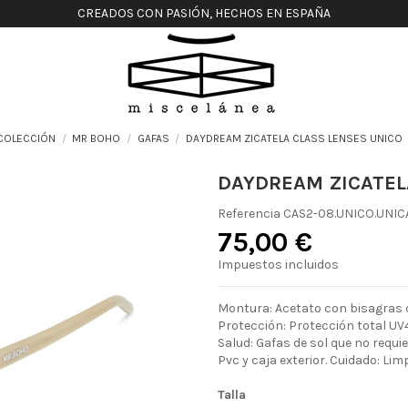
CREADOS CON PASIÓN, HECHOS EN ESPAÑA
COLECCIÓN
MR BOHO
GAFAS
DAYDREAM ZICATELA CLASS LENSES UNICO
DAYDREAM ZICATEL
Referencia
CAS2-08.UNICO.UNIC
75,00 €
Impuestos incluidos
Montura: Acetato con bisagras d
Protección: Protección total UV4
Salud: Gafas de sol que no requ
Pvc y caja exterior. Cuidado: Lim
Talla