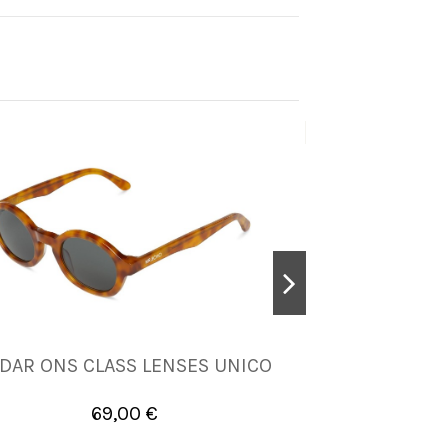
Nuevo
DAR ONS CLASS LENSES UNICO
MANIFESTO
UNICA
LEN
69,00 €


Añadir al carrito
A