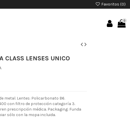
Favoritos (
0
)
0
A CLASS LENSES UNICO
A
e metal. Lentes: Policarbonato B6.
00 con filtro de protección categoría 3.
ieren prescripción médica. Packaging: Funda
piar sólo con la mopa incluida.