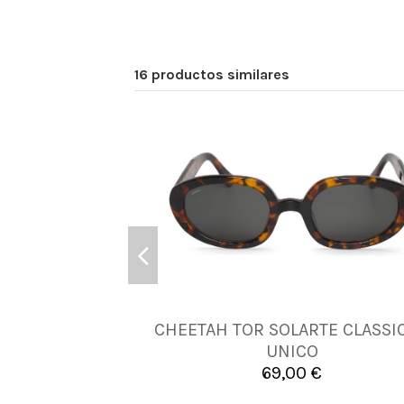
16 productos similares
CHEETAH TOR SOLARTE CLASSIC
UNICA
UNICO
69,00 €

Añadir al carrito