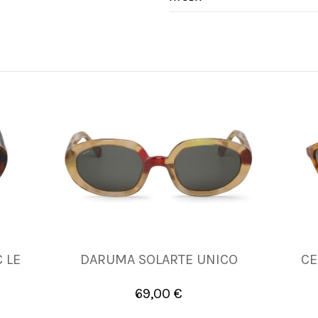
 LE
DARUMA SOLARTE UNICO
CE
UNICA
69,00 €

Añadir al carrito