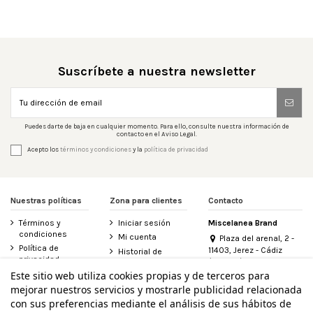
Suscríbete a nuestra newsletter
Puedes darte de baja en cualquier momento. Para ello, consulte nuestra información de
contacto en el Aviso Legal.
Acepto los
términos y condiciones
y la
política de privacidad
Nuestras políticas
Zona para clientes
Contacto
Términos y
Iniciar sesión
Miscelanea Brand
condiciones
Mi cuenta
Plaza del arenal, 2 -
Política de
11403, Jerez - Cádiz
Historial de
privacidad
(España)
pedidos
956 155 340
Este sitio web utiliza cookies propias y de terceros para
Aviso legal
Contacte con
mejorar nuestros servicios y mostrarle publicidad relacionada
Política de
nosotros
info@miscelanea.online
cookies
con sus preferencias mediante el análisis de sus hábitos de
Derecho de