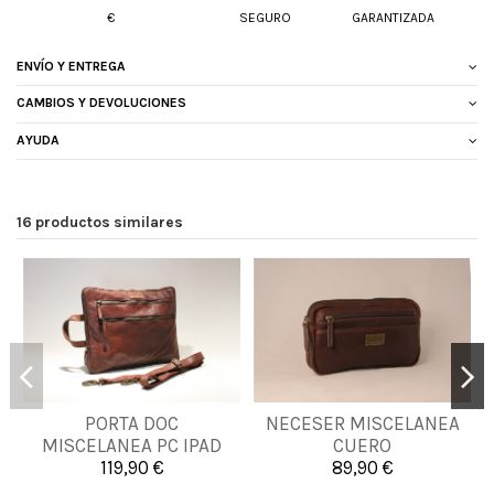
€
SEGURO
GARANTIZADA
ENVÍO Y ENTREGA
CAMBIOS Y DEVOLUCIONES
AYUDA
16 productos similares
PORTA DOC
NECESER MISCELANEA
UNICA
UNICA
MISCELANEA PC IPAD
CUERO
CUERO
119,90 €
89,90 €


Añadir al carrito
Añadir al carrito