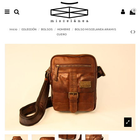
0
Inicio
COLECCIÓN
BOLSOS
HOMBRE
BOLSO MISCELANEA ARAMIS
CUERO