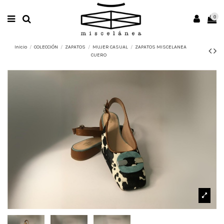
0
Inicio
COLECCIÓN
ZAPATOS
MUJER CASUAL
ZAPATOS MISCELANEA
CUERO