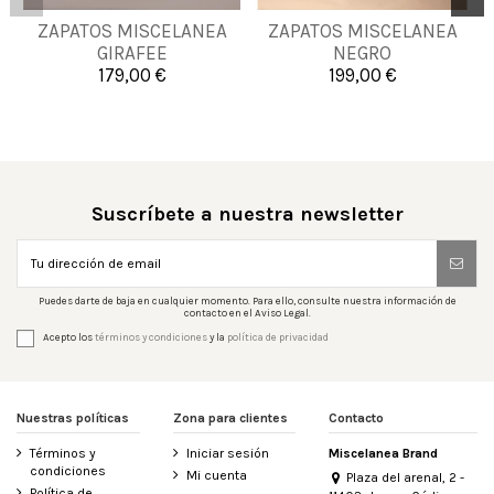
ZAPATOS MISCELANEA
ZAPATOS MISCELANEA
36
37
36
37
39
GIRAFEE
NEGRO
179,00 €
199,00 €


Añadir al carrito
Añadir al carrito
Suscríbete a nuestra newsletter
Puedes darte de baja en cualquier momento. Para ello, consulte nuestra información de
contacto en el Aviso Legal.
Acepto los
términos y condiciones
y la
política de privacidad
Nuestras políticas
Zona para clientes
Contacto
Términos y
Iniciar sesión
Miscelanea Brand
condiciones
Mi cuenta
Plaza del arenal, 2 -
Política de