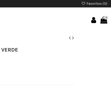
Favoritos (
0
)
0
 VERDE