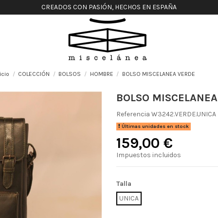
CREADOS CON PASIÓN, HECHOS EN ESPAÑA
icio
COLECCIÓN
BOLSOS
HOMBRE
BOLSO MISCELANEA VERDE
BOLSO MISCELANEA
Referencia
W3242.VERDE.UNICA
Últimas unidades en stock
159,00 €
Impuestos incluidos
Talla
UNICA