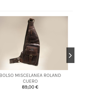
BOLSO MISCELANEA ROLAND
BOLSO MANO 
UNICA
CUERO
89,00 €


Añadir al carrito
A