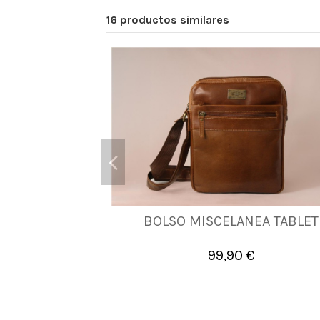
16 productos similares
BOLSO MISCELANEA TABLET
UNICA
99,90 €

Añadir al carrito