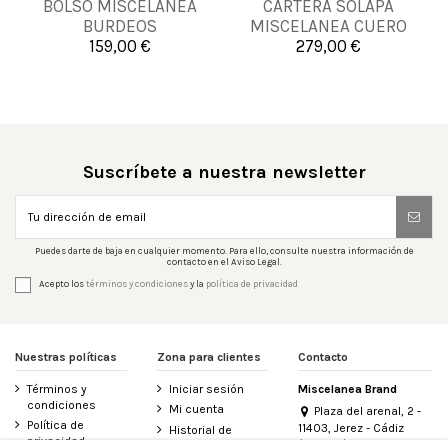
BOLSO MISCELANEA
CARTERA SOLAPA
UNICA
UNICA
BURDEOS
MISCELANEA CUERO
159,00 €
279,00 €


Añadir al carrito
Añadir al carrito
Suscríbete a nuestra newsletter
Puedes darte de baja en cualquier momento. Para ello, consulte nuestra información de
contacto en el Aviso Legal.
Acepto los
términos y condiciones
y la
política de privacidad
Nuestras políticas
Zona para clientes
Contacto
Términos y
Iniciar sesión
Miscelanea Brand
condiciones
Mi cuenta
Plaza del arenal, 2 -
Política de
11403, Jerez - Cádiz
Historial de
privacidad
(España)
pedidos